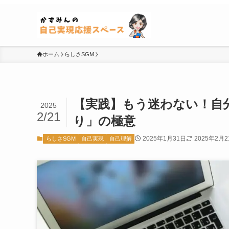
ホーム
らしさSGM
【実践】もう迷わない！自
2025
2/21
り」の極意
2025年1月31日
2025年2月2
らしさSGM
自己実現
自己理解